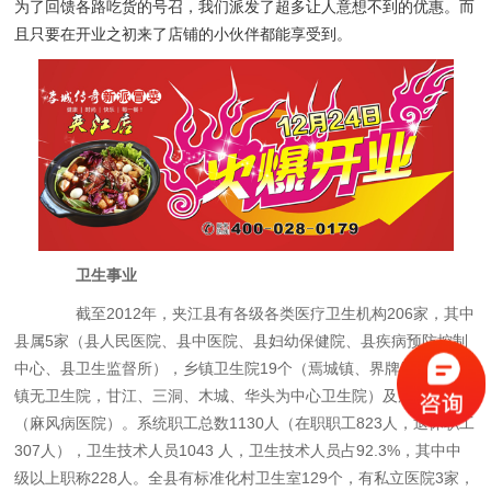
为了回馈各路吃货的号召，我们派发了超多让人意想不到的优惠。而
且只要在开业之初来了店铺的小伙伴都能享受到。
卫生事业
截至2012年，夹江县有各级各类医疗卫生机构206家，其中
县属5家（县人民医院、县中医院、县妇幼保健院、县疾病预防控制
中心、县卫生监督所），乡镇卫生院19个（焉城镇、界牌镇、黄土
镇无卫生院，甘江、三洞、木城、华头为中心卫生院）及康复医院
（麻风病医院）。系统职工总数1130人（在职职工823人，退休职工
307人），卫生技术人员1043 人，卫生技术人员占92.3%，其中中
级以上职称228人。全县有标准化村卫生室129个，有私立医院3家，