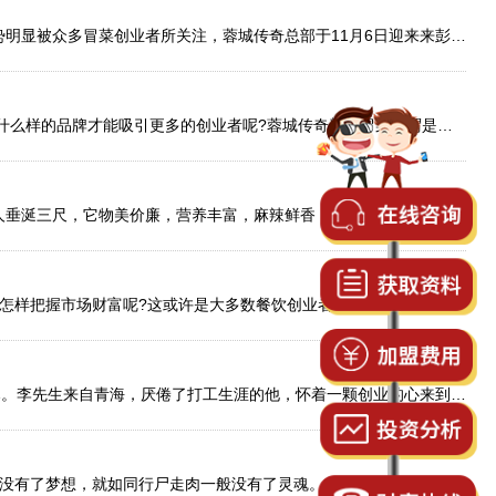
人们对美食的追求的步伐从未停止，随着冒菜市场的大力崛起，餐饮市场也发生了翻天覆地的变化。冒菜以物廉价美、特色优势明显被众多冒菜创业者所关注，蓉城传奇总部于11月6日迎来来彭女士一家到公司考察，并签约成功。
人生处处都是选择题，选择对了就可平步青云，选择错了则会损失惨重，餐饮行业创业也是如此;成都冒菜加盟市场纷繁复杂，什么样的品牌才能吸引更多的创业者呢?蓉城传奇新派冒菜可谓是当仁不让，以独特的市场优势，吸引着全国各地投
成都的美女，成都的美食，或许这两样是很多朋友来到成都不愿意离开的理由之一，作为一个资格的吃货，成都的冒菜更是让人垂涎三尺，它物美价廉，营养丰富，麻辣鲜香，是各地游客比较钟爱的美食之一，这样的市场当然引得众多投资者前
投资创业是很多人致富的捷径，在众多的投资中，餐饮项目可谓是商机无限，如何在餐饮加盟项目中寻找更适合自己的项目呢?怎样把握市场财富呢?这或许是大多数餐饮创业者心中的难题。没有踏出创业的步，就不会有后来的成功，来自甘肃
【恭祝】：成都蓉城传奇新派冒菜加盟品牌2017年9月15日与李先行成功签约合作，青海冒菜加盟“乐都店”即将诞生，期待不已。李先生来自青海，厌倦了打工生涯的他，怀着一颗创业的心来到成都考查冒菜加盟店项目，一心一
成都仁寿冒菜加盟店于8月22日成功签约 一代喜剧曾说过：人如果没有了梦想，那和咸鱼有什么区别呢?是啊，人活一世，如果没有了梦想，就如同行尸走肉一般没有了灵魂。你的梦想是什么或许我不知道，但是我知道来自成都仁寿的