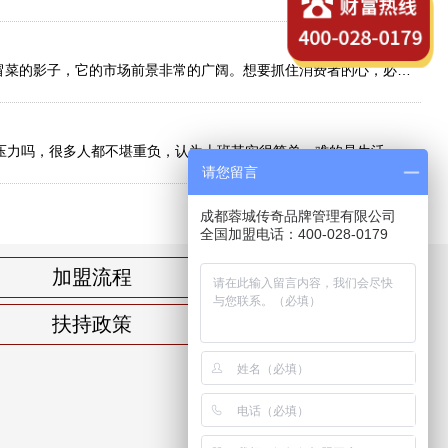
成都青白江冒菜加盟店于8月11日成功签约 随着市场的发展，冒菜行业的势头空前高涨，在大小城市或者乡镇，都能看见吃的冒菜的影子，它的市场前景非常的广阔。想要抓住消费者的心，必须要先抓住他们的胃，在冒菜加盟市场中，
蓉城传奇冒菜加盟项目四店齐签，势不可挡、赢战7月! 生活处处有不同，但是处处又有相同，创业也是如此。面对生活的压力吗，很多人都不堪重负，认为上班其实很简单，难的是生活，在这样的困境下，如何摆脱成为了更
请您留言
成都蓉城传奇品牌管理有限公司
全国加盟电话：400-028-0179
加盟流程
扶持政策