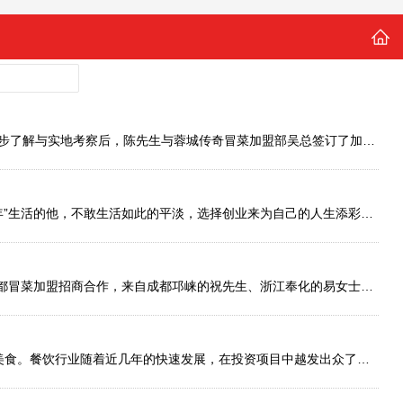
新的一年，新的气象，2018年注定是不平凡的一年。蓉城传奇在2月3日迎来了德阳罗江的陈先生来公司考察，在经过前期的初步了解与实地考察后，陈先生与蓉城传奇冒菜加盟部吴总签订了加盟合同，并记录这不平凡的一幕。
成都蓉城传奇冒菜加盟品牌公司于2017年12月11日与宋先生成功签约。宋先生来自成都新都区，本该过上大部分人羡慕的“晚年”生活的他，不敢生活如此的平淡，选择创业来为自己的人生添彩，开餐饮店是宋先生的选择，经过网上多
有得人活着，但是已经死了;有的人死了，但还活着，碌碌无为的人生是虚度光阴，成功是每一个有梦想的人想到达的彼岸，成都冒菜加盟招商合作，来自成都邛崃的祝先生、浙江奉化的易女士于2017年12月4日成功加盟 创业是很
成都的美女，成都的天气，成都的美食……成都有着太多让人流连忘返的东西，但是让小编流连忘返愿意留下的原因只是因为美食。餐饮行业随着近几年的快速发展，在投资项目中越发出众了，冒菜加盟项目更是中小型创业者的首选，它、，引