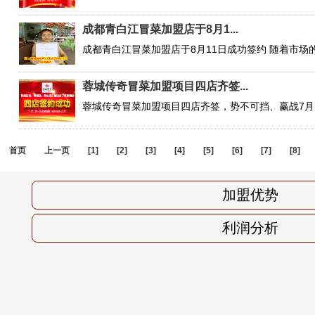
成都青白江冒菜加盟店于8月1...
蓉城传奇冒菜加盟项目四店齐签...
首页
上一页
[1]
[2]
[3]
[4]
[5]
[6]
[7]
[8]
加盟优势
利润分析